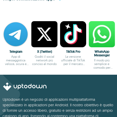
Telegram
X (Twitter)
TikTok Pro
WhatsApp
Messenger
App di
Goditi il social
La versione
messaggistica
network più
ufficiale di TikTok
Il modo più
veloce, sicura e
conciso al mondo
per il mercato
semplice e
multipiattaforma
europeo
comodo per
chattare con i tuoi
amici
Uptodown è un negozio di applicazioni multipiattaforma
specializzato in applicazioni per Android. Il nostro obiettivo è quello
di fornire un accesso libero, gratuito e senza restrizioni ad un ampio
catalogo di app, fornendo al contempo una piattaforma di