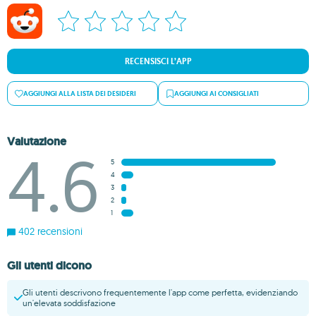
RECENSISCI L’APP
AGGIUNGI ALLA LISTA DEI DESIDERI
AGGIUNGI AI CONSIGLIATI
Valutazione
4.6
5
4
3
2
1
402 recensioni
Gli utenti dicono
Gli utenti descrivono frequentemente l'app come perfetta, evidenziando
un'elevata soddisfazione