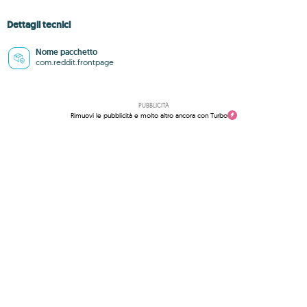
Dettagli tecnici
Nome pacchetto
com.reddit.frontpage
PUBBLICITÀ
Rimuovi le pubblicità e molto altro ancora con Turbo