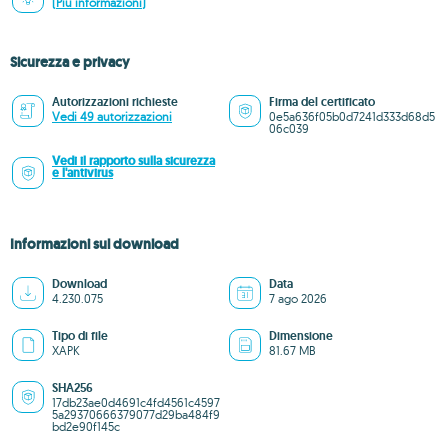
(Più informazioni)
Sicurezza e privacy
Autorizzazioni richieste
Firma del certificato
Vedi 49 autorizzazioni
0e5a636f05b0d7241d333d68d5
06c039
Vedi il rapporto sulla sicurezza
e l'antivirus
Informazioni sul download
Download
Data
4.230.075
7 ago 2026
Tipo di file
Dimensione
XAPK
81.67 MB
SHA256
17db23ae0d4691c4fd4561c4597
5a29370666379077d29ba484f9
bd2e90f145c