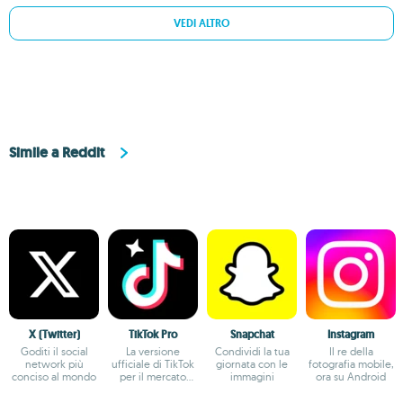
VEDI ALTRO
Simile a Reddit
X (Twitter)
TikTok Pro
Snapchat
Instagram
Goditi il social
La versione
Condividi la tua
Il re della
network più
ufficiale di TikTok
giornata con le
fotografia mobile,
conciso al mondo
per il mercato
immagini
ora su Android
europeo