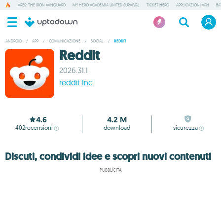
ARES: THE IRON VANGUARD
MY HERO ACADEMIA UNITED SURVIVAL
TICKET HERO
APPLICAZIONI VPN
BA
ANDROID
/
APP
/
COMUNICAZIONE
/
SOCIAL
/
REDDIT
Reddit
2026.31.1
reddit Inc.
4.6
4.2 M
402
recensioni
download
sicurezza
Discuti, condividi idee e scopri nuovi contenuti
PUBBLICITÀ