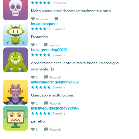
1 mese fa
Molto buono, trovi risposta letteralmente a tutto.
Mi piace
1
leoantibloqueo
2 mesi fa
Fantastico
1
Rispondi
bravegreendog65656
2 mesi fa
Applicazione eccellente, è molto buona. La consiglio
vivamente. 👍
2
Rispondi
awesomeorangerabbit24582
2 mesi fa
Quest’app è molto buona.
2
Rispondi
massivepurpleanchovy10965
7 mesi fa
perfetto
3
Rispondi